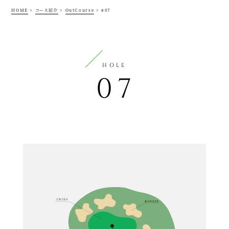
HOME
>
コース紹介
>
OutCourse
>
#07
HOLE
07