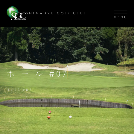
SHIMADZU GOLF CLUB
MENU
#
ホール
07
HOLE #07