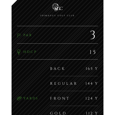
SHIMADZU GOLF CLUB
3
PAR
15
HDCP
BACK
165 Y
REGULAR
144 Y
FRONT
124 Y
YARDS
GOLD
112 Y