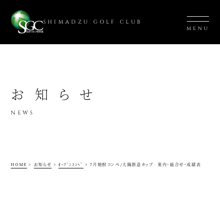
SHIMADZU GOLF CLUB
MENU
お知らせ
NEWS
HOME
>
お知らせ
>
ｵｰﾌﾟﾝｺﾝﾍﾟ
>
7月焼酎コンペ/大隅酒造カップ 案内・組合せ・成績表