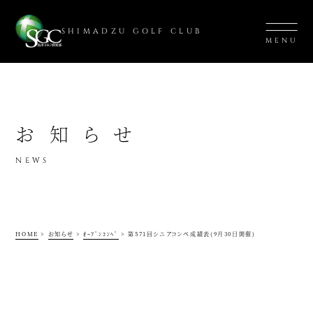
SHIMADZU GOLF CLUB
MENU
お知らせ
NEWS
HOME
>
お知らせ
>
ｵｰﾌﾟﾝｺﾝﾍﾟ
>
第571回シニアコンペ成績表(9月30日開催)