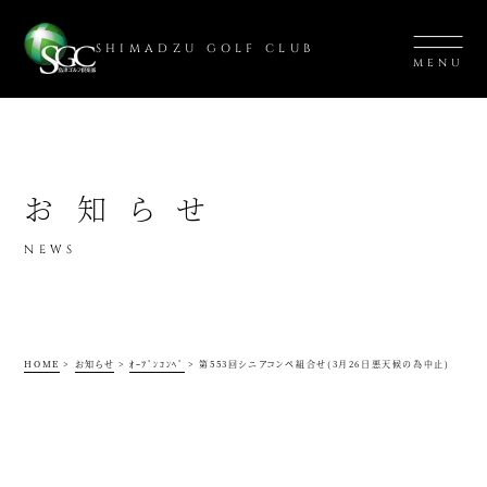
SHIMADZU GOLF CLUB
MENU
お知らせ
NEWS
HOME
>
お知らせ
>
ｵｰﾌﾟﾝｺﾝﾍﾟ
>
第553回シニアコンペ組合せ(3月26日悪天候の為中止)