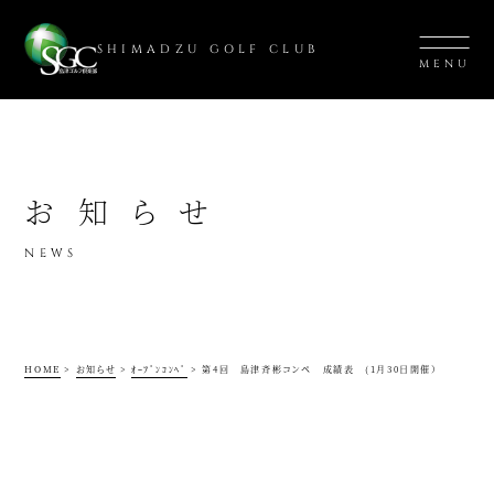
SHIMADZU GOLF CLUB
MENU
お知らせ
NEWS
HOME
>
お知らせ
>
ｵｰﾌﾟﾝｺﾝﾍﾟ
>
第4回 島津斉彬コンペ 成績表 (1月30日開催）