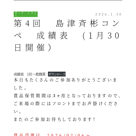
ｵｰﾌﾟﾝｺﾝ
2026.1.30
ﾍﾟ
第4回 島津斉彬コン
ペ 成績表 (1月30
日開催）
成績表 1位～敢闘賞
ダウンロード
本日もたくさんのご参加ありがとうございま
した。
賞品保管期間は
３ヶ月
となっておりますので、
ご来場の際にはフロントまでお声掛けくださ
い。
またのご参加お待ちしております！
賞品受渡日 2026/02/06～