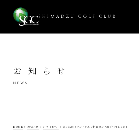
SHIMADZU GOLF CLUB
お知らせ
NEWS
HOME
>
お知らせ
>
ｵｰﾌﾟﾝｺﾝﾍﾟ
>
第395回グランドシニア懇親コンペ組合せ(11/19)