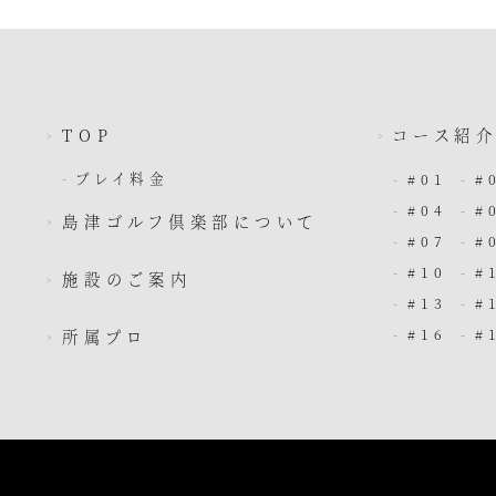
TOP
コース紹
プレイ料金
#01
#
#04
#
島津ゴルフ倶楽部について
#07
#
#10
#
施設のご案内
#13
#
#16
#
所属プロ