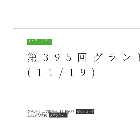
ｵｰﾌﾟﾝｺﾝ
ﾍﾟ
第395回グラ
(11/19)
グランドシニア組合せ.11.19pdf
ダウンロード
11/.19成績表
ダウンロード