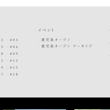
介
イベント
鹿児島オープン
02
#03
鹿児島オープン アーカイブ
05
#06
08
#09
11
#12
14
#15
17
#18