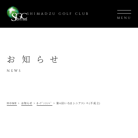
SHIMADZU GOLF CLUB
MENU
お知らせ
NEWS
HOME
>
お知らせ
>
ｵｰﾌﾟﾝｺﾝﾍﾟ
>
第6回いろはシニアコンペ(不成立)