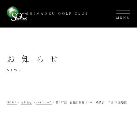
SHIMADZU GOLF CLUB
MENU
お知らせ
NEWS
HOME
>
お知らせ
>
ｵｰﾌﾟﾝｺﾝﾍﾟ
>
第197回 白銀坂親睦コンペ 成績表 (７月11日開催)