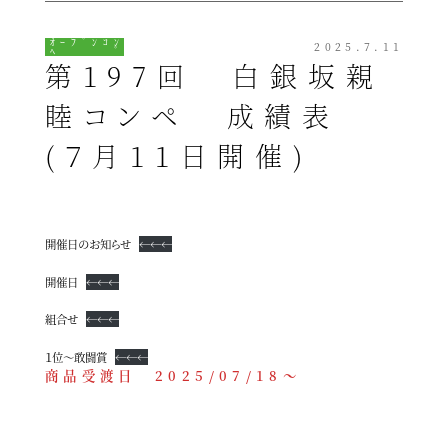
ｵｰﾌﾟﾝｺﾝ
2025.7.11
ﾍﾟ
第197回 白銀坂親
睦コンペ 成績表
(７月11日開催)
開催日のお知らせ
←←←
開催日
←←←
組合せ
←←←
１位～敢闘賞
←←←
商品受渡日 2025/07/18～