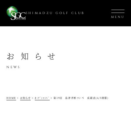
SHIMADZU GOLF CLUB
MENU
お知らせ
NEWS
HOME
>
お知らせ
>
ｵｰﾌﾟﾝｺﾝﾍﾟ
>
第19回 島津斉彬コンペ 成績表(6/5開催)