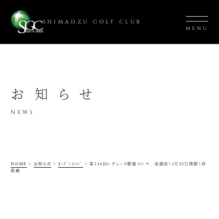
SHIMADZU GOLF CLUB
MENU
お知らせ
NEWS
HOME
>
お知らせ
>
ｵｰﾌﾟﾝｺﾝﾍﾟ
>
第116回レディース懇親コンペ 成績表（1月23日開催）再
掲載