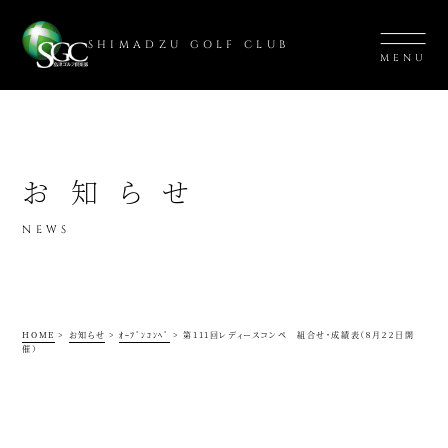
SHIMADZU GOLF CLUB
MENU
お知らせ
NEWS
HOME
>
お知らせ
>
ｵｰﾌﾟﾝｺﾝﾍﾟ
>
第111回レディースコンペ 組合せ・成績表（８月２２日開
催）