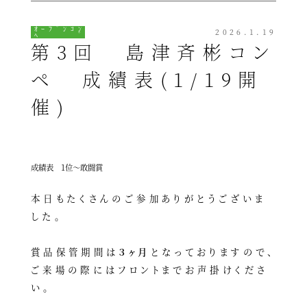
ｵｰﾌﾟﾝｺﾝ
2026.1.19
ﾍﾟ
第3回 島津斉彬コン
ペ 成績表(1/19開
催)
成績表 1位～敢闘賞
本日もたくさんのご参加ありがとうございま
した。
賞品保管期間は
３ヶ月
となっておりますので、
ご来場の際にはフロントまでお声掛けくださ
い。