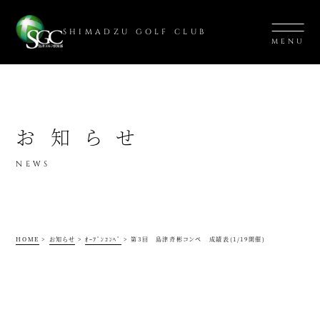
SHIMADZU GOLF CLUB
MENU
お知らせ
NEWS
HOME
>
お知らせ
>
ｵｰﾌﾟﾝｺﾝﾍﾟ
>
第3回 島津斉彬コンペ 成績表(1/19開催)